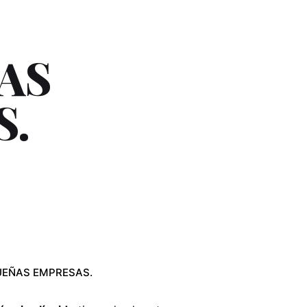
AS
S.
UEÑAS EMPRESAS.