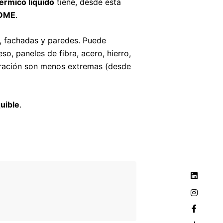
érmico líquido
tiene, desde esta
OME
.
s, fachadas y paredes. Puede
so, paneles de fibra, acero, hierro,
peración son menos extremas (desde
uible
.